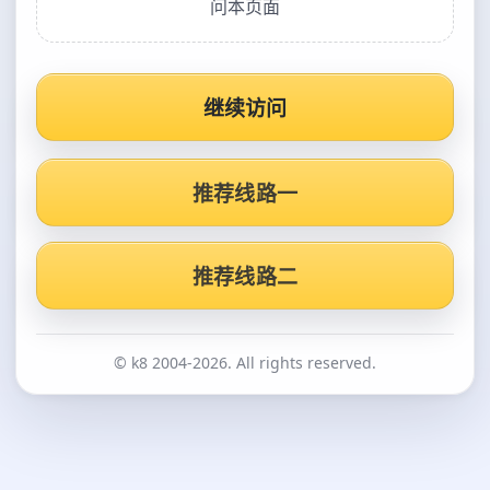
问本页面
继续访问
推荐线路一
推荐线路二
© k8 2004-2026. All rights reserved.